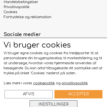
sikkert for din hund
Handelsbetingelser
Privatlivspolitik
🚫
Skridsikker bagside
– perfekt til glatte
Cookies
gulve, fødekasser og bure
Fortrydelse og reklamation
✂️
Kan tilpasses i størrelsen
– klip tæppet
efter behov
🌡️
Tørretumbles koldt
(for at beskytte
Sociale medier
gummibagsiden)
📏
Mål:
100 x 150 cm –
Tykkelse:
ca. 1,5 – 2 cm
Vi bruger cookies
💯
Materiale:
100% polyester med skridsikker
gummibelægning
Vi bruger egne cookies og cookies fra tredjeparter til at
personalisere din brugeroplevelse, til markedsføring og til
Hvorfor vælge et Vet Bed tæppe?
Betalingskort
at undersøge, hvordan vores hjemmeside anvendes af
besøgende. Du kan altid tilbagekalde dit samtykke ved at
✅ Giver
maksimal komfort og varme
trykke på linket 'Cookies' nederst på siden.
✅ Sørger for
tørre og hygiejniske forhold
✅
Langtidsholdbar kvalitet
– brugt af fagfolk
Læs mere i vores
cookiepolitik
og
privatlivspolitik
✅ Ideelt til
hvalpekuld, voksne hunde og transport
AFVIS
ACCEPTER
Vet Bed hundetæppet
er kort sagt det perfekte
Bygget på
ideal.shop
valg for dig, der vil give din hund den
blødeste,
INDSTILLINGER