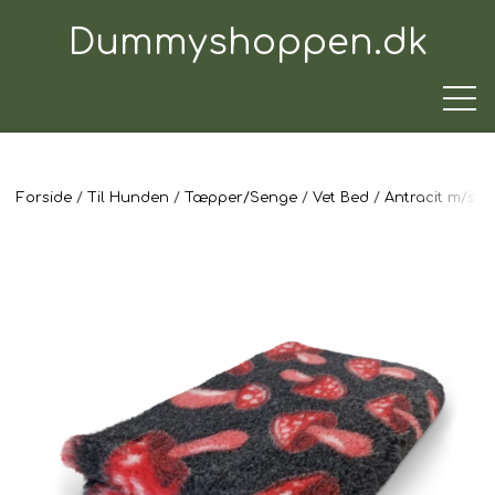
Dummyshoppen.dk
Forside
Til Hunden
Tæpper/Senge
Vet Bed
Antracit m/sv
TRÆNINGSUDSTYR
TIL HUNDEN
TIL HUNDEFØREREN
TIL BILEN