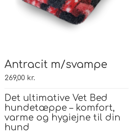
FODER & FODER
TILSKUD
PRÆMIER & GAVER
Antracit m/svampe
269,00 kr.
Det ultimative Vet Bed
hundetæppe – komfort,
varme og hygiejne til din
hund