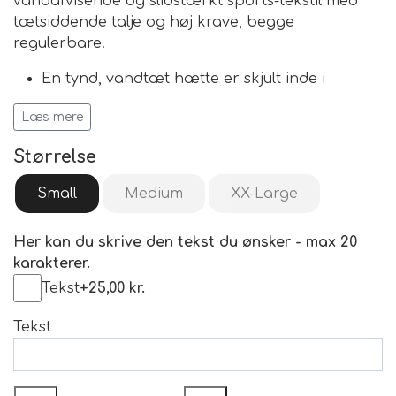
vandafvisende og slidstærkt sports-tekstil med
tætsiddende talje og høj krave, begge
regulerbare.
En tynd, vandtæt hætte er skjult inde i
kraven.
Læs mere
Vestens forside har fire lynlåslommer samt en
aftagelig, vaskbar lomme til godbidder.
Størrelse
De store side-, bryst og ryglommer giver
masser af plads til større motivationslegetøj
Small
Medium
XX-Large
og tilbehør.
Aftagelig taske til godbidder i forlommen.
Her kan du skrive den tekst du ønsker - max 20
Komfortabel pasform.
karakterer.
Vandafvisende, åndbart materiale.
Tekst
+25,00 kr.
Effektive reflekser forbedrer synligheden
Materials
Tekst
Shell 100% PA Lining 100% PES
Care instructions