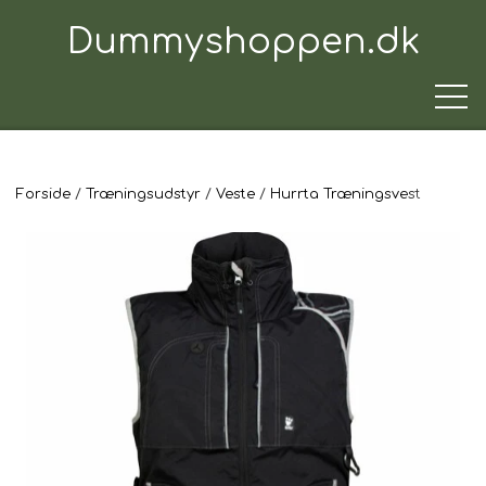
Dummyshoppen.dk
Forside
Træningsudstyr
Veste
Hurrta Træningsvest
TRÆNINGSUDSTYR
TIL HUNDEN
TIL HUNDEFØREREN
TIL BILEN