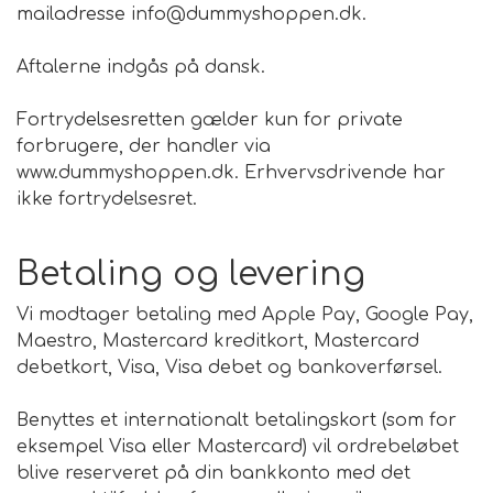
mailadresse info@dummyshoppen.dk.
FODER & FODER
Aftalerne indgås på dansk.
TILSKUD
Fortrydelsesretten gælder kun for private
forbrugere, der handler via
www.dummyshoppen.dk. Erhvervsdrivende har
PRÆMIER & GAVER
ikke fortrydelsesret.
Betaling og levering
Vi modtager betaling med Apple Pay, Google Pay,
Maestro, Mastercard kreditkort, Mastercard
debetkort, Visa, Visa debet og bankoverførsel.
Benyttes et internationalt betalingskort (som for
eksempel Visa eller Mastercard) vil ordrebeløbet
blive reserveret på din bankkonto med det