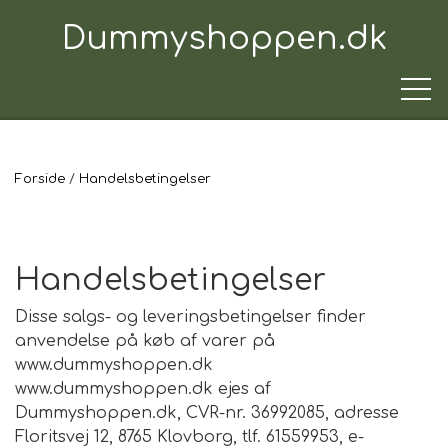
Dummyshoppen.dk
Forside
Handelsbetingelser
TRÆNINGSUDSTYR
TIL HUNDEN
Handelsbetingelser
Disse salgs- og leveringsbetingelser finder
anvendelse på køb af varer på
TIL HUNDEFØREREN
www.dummyshoppen.dk
www.dummyshoppen.dk ejes af
Dummyshoppen.dk, CVR-nr. 36992085, adresse
TIL BILEN
Floritsvej 12, 8765 Klovborg, tlf. 61559953, e-