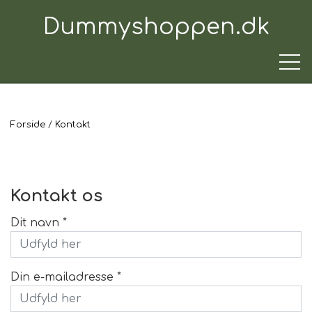
Dummyshoppen.dk
Forside
Kontakt
TRÆNINGSUDSTYR
TIL HUNDEN
Kontakt os
Dit navn *
TIL HUNDEFØREREN
Din e-mailadresse *
TIL BILEN