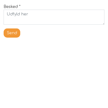
Besked *
FODER & FODER
TILSKUD
Send
PRÆMIER & GAVER