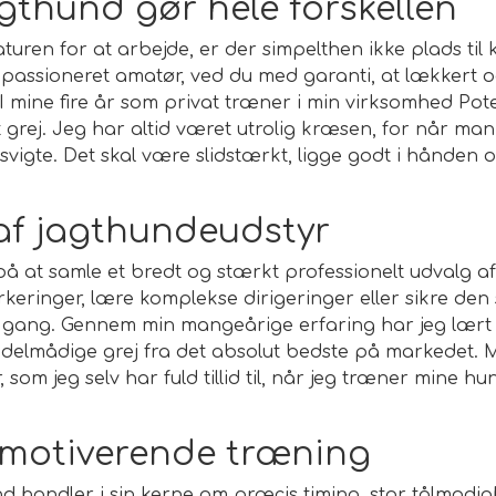
jagthund gør hele forskellen
turen for at arbejde, er der simpelthen ikke plads ti
 passioneret amatør, ved du med garanti, at lækkert og
s. I mine fire år som privat træner i min virksomhed Po
 grej. Jeg har altid været utrolig kræsen, for når ma
svigte. Det skal være slidstærkt, ligge godt i hånden
 af jagthundeudstyr
å at samle et bredt og stærkt professionelt udvalg a
keringer, lære komplekse dirigeringer eller sikre de
er gang. Gennem min mangeårige erfaring har jeg lært
iddelmådige grej fra det absolut bedste på markedet
 som jeg selv har fuld tillid til, når jeg træner mine h
g motiverende træning
d handler i sin kerne om præcis timing, stor tålmodig