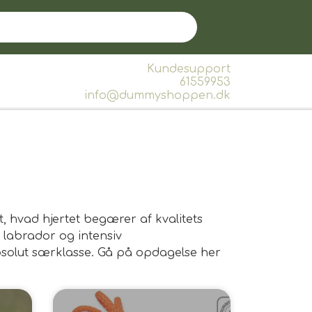
Kundesupport
61559953
info@dummyshoppen.dk
, hvad hjertet begærer af kvalitets
d labrador og intensiv
absolut særklasse. Gå på opdagelse her