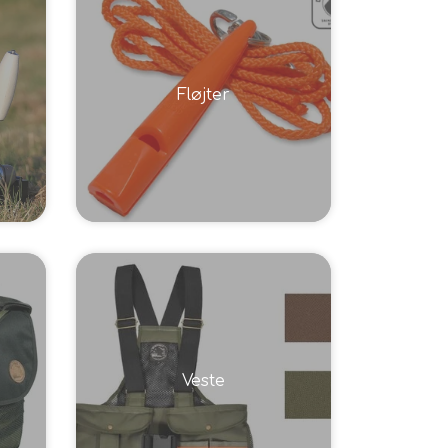
Fløjter
Veste