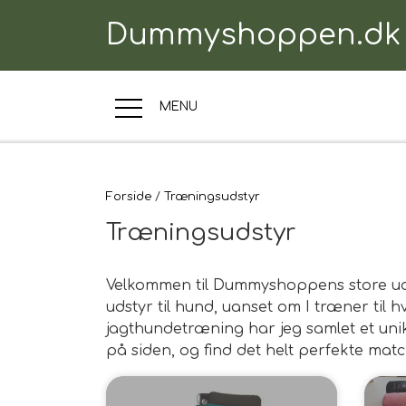
Dummyshoppen.dk
MENU
TRÆNINGSUDSTYR
Forside
Træningsudstyr
Træningsudstyr
TIL HUNDEN
Velkommen til Dummyshoppens store udva
udstyr til hund, uanset om I træner til 
jagthundetræning har jeg samlet et uni
TIL HUNDEFØRER
på siden, og find det helt perfekte matc