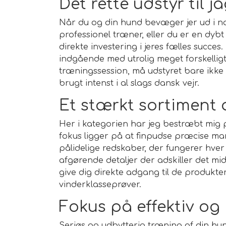
Det rette udstyr til 
Når du og din hund bevæger jer ud i na
professionel træner, eller du er en dybt
direkte investering i jeres fælles succe
indgående med utrolig meget forskelligt
træningssession, må udstyret bare ikke 
brugt intenst i al slags dansk vejr.
Et stærkt sortiment
Her i kategorien har jeg bestræbt mig p
fokus ligger på at finpudse præcise mar
pålidelige redskaber, der fungerer hv
afgørende detaljer der adskiller det m
give dig direkte adgang til de produkter,
vinderklasseprøver.
Fokus på effektiv o
Seriøs og udbytterig træning af din hun