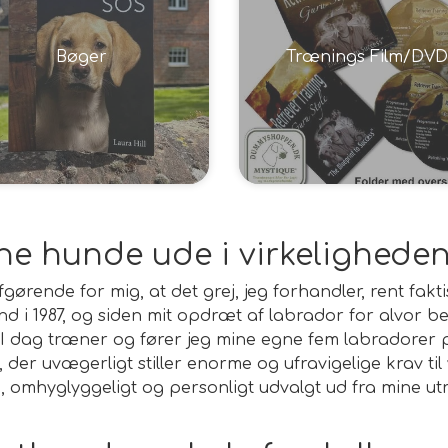
Bøger
Trænings Film/DVD
gne hunde ude i virkelighede
ende for mig, at det grej, jeg forhandler, rent faktis
nd i 1987, og siden mit opdræt af labrador for alvor begy
 dag træner og fører jeg mine egne fem labradorer p
der uvægerligt stiller enorme og ufravigelige krav til 
 omhyglyggeligt og personligt udvalgt ud fra mine utro