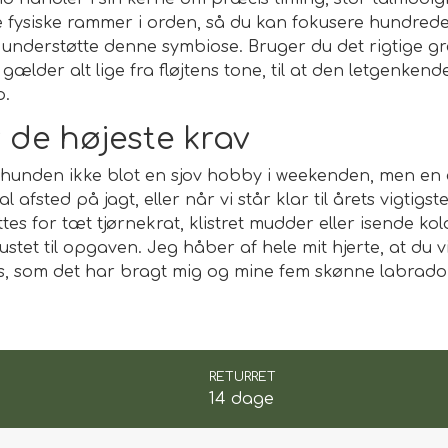
de fysiske rammer i orden, så du kan fokusere hundred
t understøtte denne symbiose. Bruger du det rigtige gr
ælder alt lige fra fløjtens tone, til at den letgenken
p.
r de højeste krav
unden ikke blot en sjov hobby i weekenden, men en egent
fsted på jagt, eller når vi står klar til årets vigtigste
ttes for tæt tjørnekrat, klistret mudder eller isende
 rustet til opgaven. Jeg håber af hele mit hjerte, at du v
ucces, som det har bragt mig og mine fem skønne labra
RETURRET
14 dage