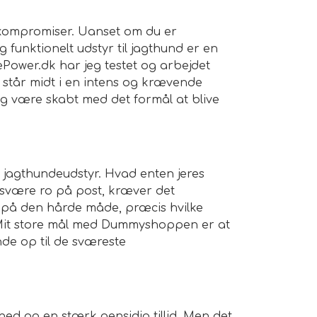
l kompromiser. Uanset om du er
 funktionelt udstyr til jagthund er en
tePower.dk har jeg testet og arbejdet
n står midt i en intens og krævende
 og være skabt med det formål at blive
f jagthundeudstyr. Hvad enten jeres
n svære ro på post, kræver det
 på den hårde måde, præcis hvilke
. Mit store mål med Dummyshoppen er at
unde op til de sværeste
hed og en stærk gensidig tillid. Men det