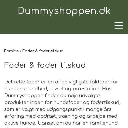
Dummyshoppen.dk
Forside
Foder & foder tilskud
TRÆNINGSUDSTYR
Foder & foder tilskud
TIL HUNDEN
Det rette foder er en af de vigtigste faktorer for
hundens sundhed, trivsel og præstation. Hos
Dummyshoppen finder du nøje udvalgte
TIL HUNDEFØREREN
produkter inden for hundefoder og fodertilskud,
som er valgt med udgangspunkt i mange års
erfaring med opdræt, træning og arbejde med
TIL BILEN
aktive hunde. Uanset om du har en familiehund