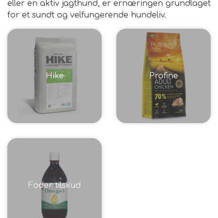
eller en aktiv jagthund, er ernæringen grundlaget
for et sundt og velfungerende hundeliv.
FODER & FODER
TILSKUD
Hike
Profine
PRÆMIER & GAVER
Foder tilskud