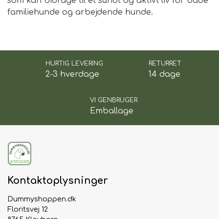
som kan bidrage til et sundt og aktivt liv for både
familiehunde og arbejdende hunde.
HURTIG LEVERING
RETURRET
2-3 hverdage
14 dage
VI GENBRUGER
Emballage
Kontaktoplysninger
Dummyshoppen.dk
Floritsvej 12