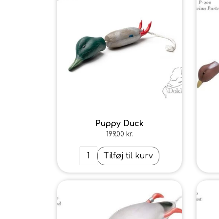
TIL BILEN
FODER & FODER T
PRÆMIER & GAVER
Puppy Duck
199,00 kr.
Tilføj til kurv