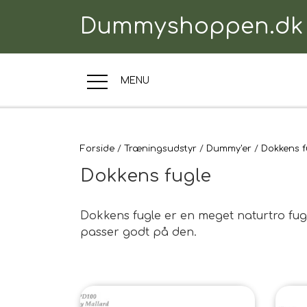
Dummyshoppen.dk
MENU
TRÆNINGSUDSTYR
Forside
Træningsudstyr
Dummy'er
Dokkens f
Dokkens fugle
TIL HUNDEN
Dokkens fugle er en meget naturtro fugl 
passer godt på den.
TIL HUNDEFØRER