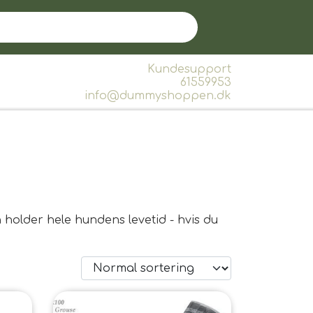
Kundesupport
61559953
info@dummyshoppen.dk
n holder hele hundens levetid - hvis du