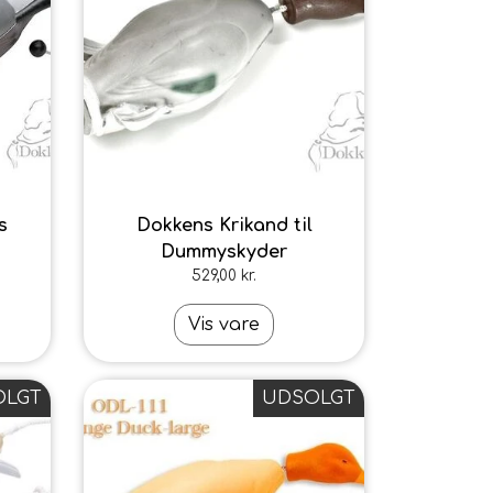
s
Dokkens Krikand til
Dummyskyder
529,00 kr.
Vis vare
OLGT
UDSOLGT