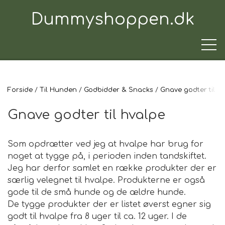
Dummyshoppen.dk
Forside
Til Hunden
Godbidder & Snacks
Gnave godter til h
TRÆNINGSUDSTYR
Gnave godter til hvalpe
TIL HUNDEN
Som opdrætter ved jeg at hvalpe har brug for
noget at tygge på, i perioden inden tandskiftet.
Jeg har derfor samlet en række produkter der er
TIL HUNDEFØREREN
særlig velegnet til hvalpe. Produkterne er også
gode til de små hunde og de ældre hunde.
De tygge produkter der er listet øverst egner sig
TIL BILEN
godt til hvalpe fra 8 uger til ca. 12 uger. I de