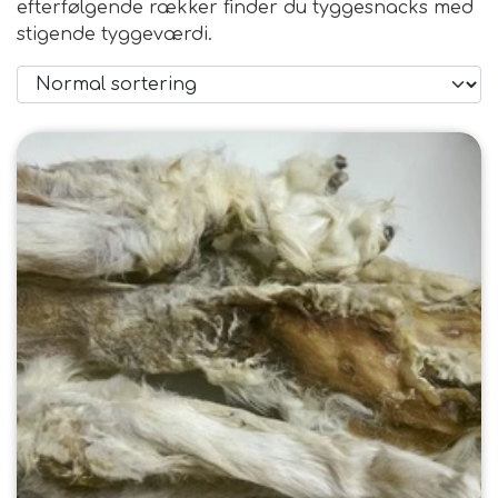
efterfølgende rækker finder du tyggesnacks med
stigende tyggeværdi.
FODER & FODER
TILSKUD
PRÆMIER & GAVER