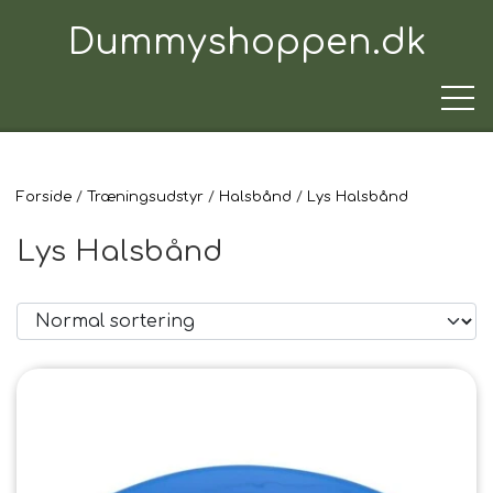
Dummyshoppen.dk
Forside
Træningsudstyr
Halsbånd
Lys Halsbånd
TRÆNINGSUDSTYR
Lys Halsbånd
TIL HUNDEN
TIL HUNDEFØREREN
TIL BILEN