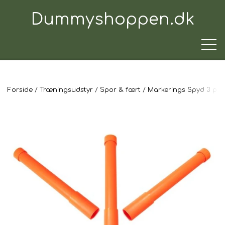
Dummyshoppen.dk
Forside
Træningsudstyr
Spor & fært
Markerings Spyd 3 pa
TRÆNINGSUDSTYR
TIL HUNDEN
TIL HUNDEFØREREN
TIL BILEN