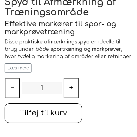
Spyd til Afmærkning af
Træningsområde
Effektive markører til spor- og
markprøvetræning
Disse
praktiske afmærkningsspyd
er ideelle til
brug under både
sportræning og markprøver
,
hvor tydelig markering af områder eller retninger
er vigtig.
Læs mere
Spydene kan bruges
enkeltvis på flad mark
eller
samles
for at danne et højere spyd — perfekt i
−
+
områder med
høj vegetation
.
Et sæt på tre spyd giver dig fleksibilitet til at
markere forskellige punkter i terrænet.
Tilføj til kurv
⚙️
Specifikationer
Længde pr. spyd:
29 cm
Materiale:
Kraftig PVC – slidstærkt og