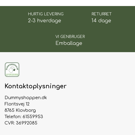
fleksibelt
Farve:
Orange – tydeligt for føreren, men
HURTIG LEVERING
RETURRET
2-3 hverdage
14 dage
vanskeligt for hunden at se
Let at rengøre:
Tørres blot af med en fugtig
klud
VI GENBRUGER
Emballage
💡
Fordele
✅ Kan bruges enkeltvis eller sammensættes til
højt spyd
✅ Velegnet til både markprøver, sportræning og
terrænmarkering
Kontaktoplysninger
✅ Ses tydeligt af føreren – men ikke af hunden
✅ Letvægtsdesign og nem rengøring
Dummyshoppen.dk
Floritsvej 12
8765 Klovborg
Telefon: 61559953
CVR: 36992085