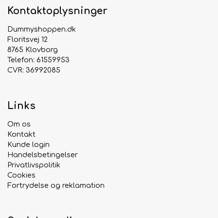
Justerbar ved
hals, bryst og mave
for perfekt
Kontaktoplysninger
fit
Ekstra ring på brystet
hjælper med at styre
Dummyshoppen.dk
hunde, der trækker
Floritsvej 12
Reflekterende syninger
for bedre synlighed
8765 Klovborg
og sikkerhed i mørke
Telefon: 61559953
CVR: 36992085
⚙️
Produktdetaljer
Model:
Max & Molly Matrix 2.0 Sport & Spor
Links
Sele
Materiale:
Blødt, polstret neopren
Om os
(hurtigtørrende og allergivenligt)
Kontakt
Farve:
Flere varianter
Kunde login
Størrelser:
Medium, Large og X-Large
Handelsbetingelser
Privatlivspolitik
Funktioner:
Justerbar, refleksdetaljer, ekstra
Cookies
D-ring og GOTCHA! ID-tegn
Fortrydelse og reklamation
💡
Fordele
✅ Maksimal komfort til sport, træning og daglig