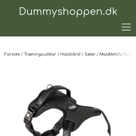
Dummyshoppen.dk
Forside
Træningsudstyr
Halsbånd
Seler
Max&Molly Sports
TRÆNINGSUDSTYR
TIL HUNDEN
TIL HUNDEFØREREN
TIL BILEN