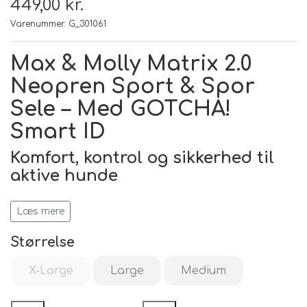
449,00 kr.
Varenummer: G_301061
Max & Molly Matrix 2.0
Neopren Sport & Spor
Sele – Med GOTCHA!
Smart ID
Komfort, kontrol og sikkerhed til
aktive hunde
Den nye
Max & Molly Matrix 2.0 Neopren Sport &
Læs mere
Spor Sele
er en
premium-sele
designet til aktive
hunde og deres ejere.
Størrelse
Selen kombinerer
høj komfort, funktionelt design
og ekstra sikkerhed
, takket være den unikke
X-Large
Large
Medium
GOTCHA! Smart ID
med QR-kode.