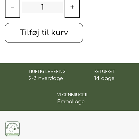
🐾
Unikt GOTCHA! Smart ID –
−
+
sikkerhed med ét scan
Hver sele inkluderer et integreret
GOTCHA!
hundetegn
med
unik QR-kode
.
Tilføj til kurv
Via den
gratis GOTCHA! Lost & Found App
kan du
oprette en profil for dit kæledyr.
Hvis din hund skulle løbe væk, kan finderen
scanne tegnet og hurtigt kontakte dig – samtidig
modtager du en
geolokation
, så du straks kan
finde din hund.
HURTIG LEVERING
RETURRET
2-3 hverdage
14 dage
🧡
Ekstrem komfort og perfekt
pasform
VI GENBRUGER
Emballage
Fremstillet i
hypoallergen, hurtigtørrende
neopren
Ekstra kraftig polstring
på bryst og ryg – for
optimal trykfordeling
Polstret håndtag
på ryggen for ekstra kontrol