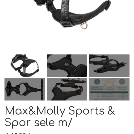
FODER & FODER
TILSKUD
PRÆMIER & GAVER
Max&Molly Sports &
Spor sele m/