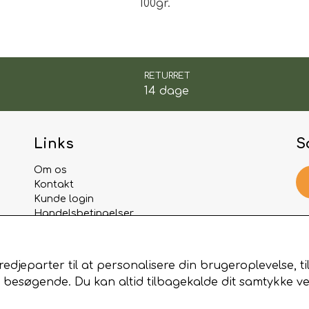
100gr.
• stærkt og holdbart canvas
• kan duppes med færtolie, for at vække interesse
• til hvalpe og unghunde fra 7 ugers alderen
RETURRET
14 dage
Farver: hvid
Dimensioner: længde ca. 25 cm
Links
S
Vægt: 100 g
Om os
Kontakt
Kunde login
Handelsbetingelser
B
Privatlivspolitik
Cookies
Fortrydelse og reklamation
edjeparter til at personalisere din brugeroplevelse, t
esøgende. Du kan altid tilbagekalde dit samtykke ved 