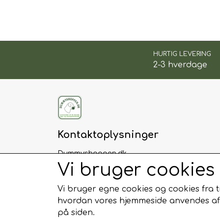
HURTIG LEVERING
2-3 hverdage
Kontaktoplysninger
Dummyshoppen.dk
Floritsvej 12
Vi bruger cookies
8765 Klovborg
Telefon: 61559953
Vi bruger egne cookies og cookies fra tr
CVR: 36992085
hvordan vores hjemmeside anvendes af b
på siden.