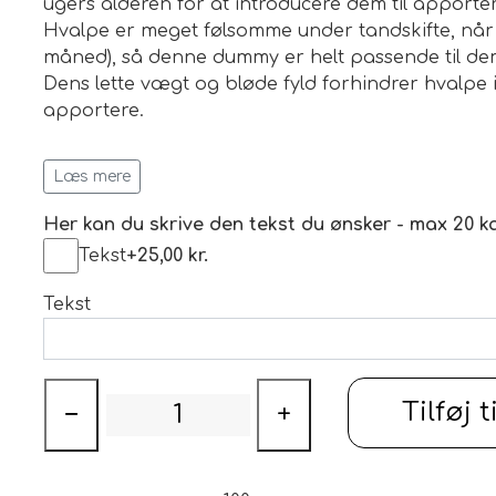
ugers alderen for at introducere dem til apporter
Hvalpe er meget følsomme under tandskifte, når 
måned), så denne dummy er helt passende til dem 
Dens lette vægt og bløde fyld forhindrer hvalpe 
ILSKUD
apportere.
Dummyen er lavet af slidstærkt kanvas, og takket
Læs mere
på tørt land. For en mere interessant oplevelse 
dyredufte.
Her kan du skrive den tekst du ønsker - max 20 ka
Mystique dummyer er specielt designet til Jagth
Tekst
+25,00 kr.
en såkaldt blød mund, som forhindrer vildtet ell
Tekst
og derfor er ubrugelig. Dummies er ikke egnet ti
Funktioner
• designet til at introducere hunde til apporterin
Tilføj t
−
+
• helt egnet til hunde, når de udvikler de voksne
• høj kvalitet