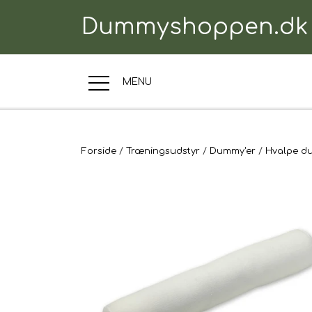
Dummyshoppen.dk
MENU
TRÆNINGSUDSTYR
Forside
Træningsudstyr
Dummy'er
Hvalpe d
TIL HUNDEN
TIL HUNDEFØRER