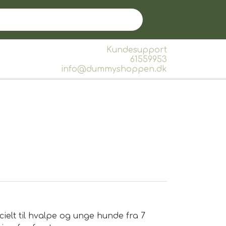
Kundesupport
61559953
info@dummyshoppen.dk
ielt til hvalpe og unge hunde fra 7