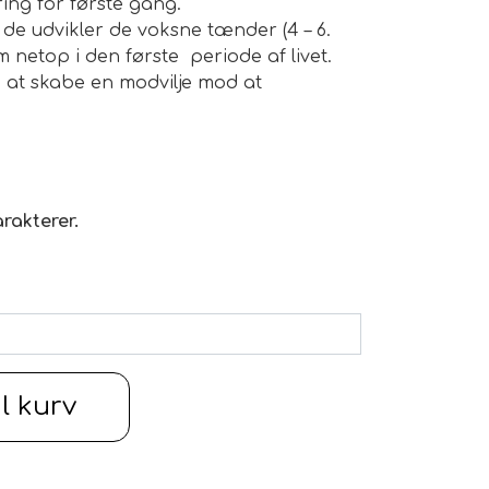
ing for første gang.
de udvikler de voksne tænder (4 – 6.
netop i den første periode af livet.
i at skabe en modvilje mod at
 være sit specielle fyld kan den bruges
for din hund kan den smages til med
rakterer.
undetræning. Grundkrav til træning er
er dummyen beskadiget af for fast bid,
l trækkelege.
g
il kurv
 tænder