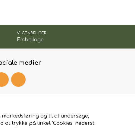
n for vildt.
VI GENBRUGER
Emballage
ociale medier
etalingskort
il markedsføring og til at undersøge,
at trykke på linket 'Cookies' nederst