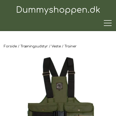
Dummyshoppen.dk
Forside
Træningsudstyr
Veste
Trainer
TRÆNINGSUDSTYR
TIL HUNDEN
TIL HUNDEFØREREN
TIL BILEN