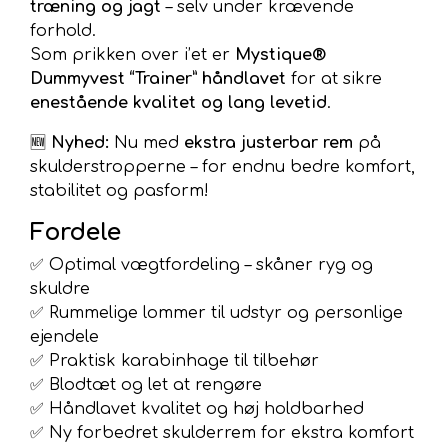
træning og jagt
– selv under krævende
forhold.
Som prikken over i’et er
Mystique®
Dummyvest “Trainer” håndlavet
for at sikre
enestående kvalitet og lang levetid
.
🆕
Nyhed:
Nu med
ekstra justerbar rem
på
skulderstropperne – for endnu bedre komfort,
stabilitet og pasform!
Fordele
✅ Optimal vægtfordeling – skåner ryg og
skuldre
✅ Rummelige lommer til udstyr og personlige
ejendele
✅ Praktisk karabinhage til tilbehør
✅ Blodtæt og let at rengøre
✅ Håndlavet kvalitet og høj holdbarhed
✅ Ny forbedret skulderrem for ekstra komfort