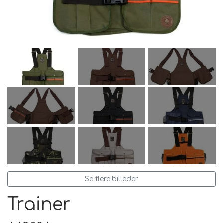
FODER & FODER
TILSKUD
PRÆMIER & GAVER
Se flere billeder
Trainer