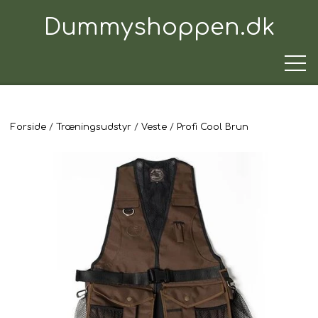
Dummyshoppen.dk
Forside
Træningsudstyr
Veste
Profi Cool Brun
TRÆNINGSUDSTYR
TIL HUNDEN
TIL HUNDEFØREREN
TIL BILEN