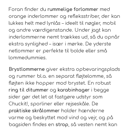
Foran finder du
rummelige forlommer
med
orange inderlommer og refleksstriber, der kan
lukkes helt med lynlås – ideelt til nøgler, mobil
og andre værdigenstande. Under jagt kan
inderlommerne nemt trækkes ud, så du opnår
ekstra synlighed – især i mørke. De yderste
netlommer er perfekte til bolde eller små
lommedummies.
Brystlommerne
giver ekstra opbevaringsplads
og rummer bl.a. en separat fløjtelomme, så
fløjten ikke hopper mod brystet. En robust
ring til ditummer
og
karabinhager
i begge
sider gør det let at fastgøre udstyr som
Chuckit!, sporliner eller rejseskåle. De
praktiske skrålommer
holder hænderne
varme og beskyttet mod vind og vejr, og på
bagsiden findes en
strop
, så vesten nemt kan