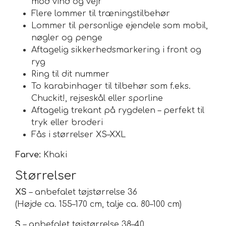
mod vind og vejr
Flere lommer til træningstilbehør
Lommer til personlige ejendele som mobil,
nøgler og penge
Aftagelig sikkerhedsmarkering i front og
ryg
Ring til dit nummer
To karabinhager til tilbehør som f.eks.
Chuckit!, rejseskål eller sporline
Aftagelig trekant på rygdelen – perfekt til
tryk eller broderi
Fås i størrelser XS–XXL
Farve:
Khaki
Størrelser
XS
– anbefalet tøjstørrelse 36
(Højde ca. 155–170 cm, talje ca. 80–100 cm)
S
– anbefalet tøjstørrelse 38–40