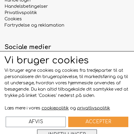
Kunde login
Handelsbetingelser
Privatlivspolitik
Cookies
Fortrydelse og reklamation
Sociale medier
Vi bruger cookies
Vi bruger egne cookies og cookies fra tredjeparter til at
personalisere din brugeroplevelse, til markedsføring og til
Betalingskort
at undersøge, hvordan vores hjemmeside anvendes af
besøgende. Du kan altid tilbagekalde dit samtykke ved at
trykke på linket 'Cookies' nederst på siden.
Læs mere i vores
cookiepolitik
og
privatlivspolitik
AFVIS
ACCEPTER
Bygget på
ideal.shop