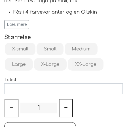
det. Send evt. logo på mail, tak.
Fås i 4 farvevarianter og en Oilskin
I str. XS til XXL
Læs mere
Størrelse
X-small
Small
Medium
Large
X-Large
XX-Large
Tekst
−
+