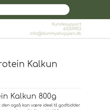
Kundesupport
61559953
info@dummyshoppen.dk
protein Kalkun
ein Kalkun 800g
t den også kan være ideel til godbidder