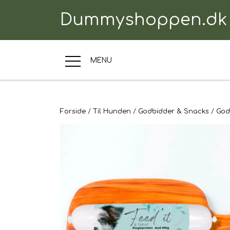
Dummyshoppen.dk
MENU
TRÆNINGSUDSTYR
Forside
Til Hunden
Godbidder & Snacks
God
TIL HUNDEN
TIL HUNDEFØRER