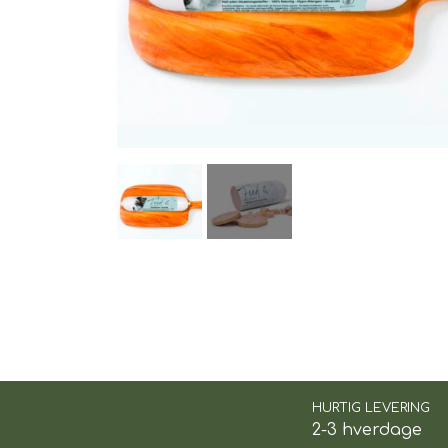
TIL BILEN
FODER & FODER T
PRÆMIER & GAVER
HURTIG LEVERING
2-3 hverdage