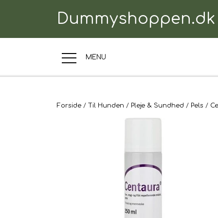
Dummyshoppen.dk
MENU
TRÆNINGSUDSTYR
Forside
Til Hunden
Pleje & Sundhed
Pels
Ce
TIL HUNDEN
TIL HUNDEFØRER