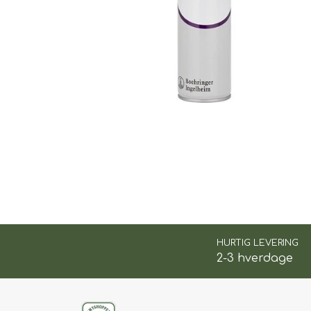
TIL BILEN
FODER & FODER T
PRÆMIER & GAVER
HURTIG LEVERING
2-3 hverdage