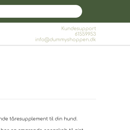
Kundesupport
61559953
info@dummyshoppen.dk
nde tåresupplement til din hund.