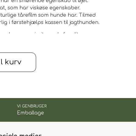
 har en smørende egenskab til øjet.
t, som har viskøse egenskaber.
aturlige tårefilm som hunde har. Tilmed
lig i førstehjælps kassen til jagthunden.
som kan være irriterende for dit
ør den nem og brugervenlig. Dertil er
il kurv
 gangen på grund af flasken
rbliver sterilt i tre måneder efter
VI GENBRUGER
Emballage