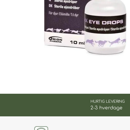
TIL BILEN
FODER & FODER T
PRÆMIER & GAVER
HURTIG LEVERING
2-3 hverdage