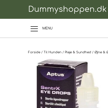
Dummyshoppen.dk
MENU
TRÆNINGSUDSTYR
Forside
Til Hunden
Pleje & Sundhed
Øjne & 
TIL HUNDEN
TIL HUNDEFØRER