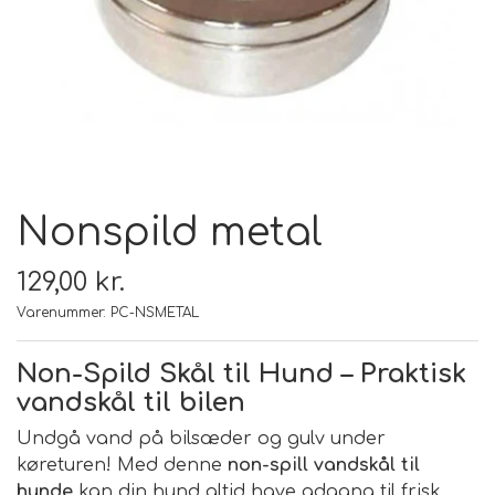
FODER & FODER
TILSKUD
PRÆMIER & GAVER
Nonspild metal
129,00 kr.
Varenummer: PC-NSMETAL
Non-Spild Skål til Hund – Praktisk
vandskål til bilen
Undgå vand på bilsæder og gulv under
køreturen! Med denne
non-spill vandskål til
hunde
kan din hund altid have adgang til frisk