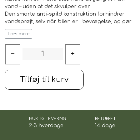
vand – uden at det skvulper over.
Den smarte
anti-spild konstruktion
forhindrer
vandsprøjt, selv når bilen er i bevægelse, og gør
den ideel til
bilture, camping eller rejser
med din
Læs mere
hund. Skålen er lavet af
metal
, nem at rengøre og
perfekt til brug både i bilen og derhjemme.
−
+
✅ Forhindrer vand i at skvulpe over under kørsel
✅ Ideel til rejser og bilture
✅ Let, robust og nem at rengøre
Tilføj til kurv
✅ Sikrer frisk vand til din hund på farten
Materiale:
metal
Mål:
18,5 x 8 cm, 1.2L
HURTIG LEVERING
RETURRET
2-3 hverdage
14 dage