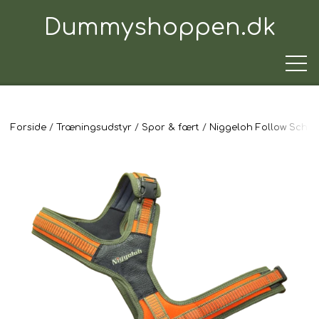
Dummyshoppen.dk
Forside
Træningsudstyr
Spor & fært
Niggeloh Follow Schwei
TRÆNINGSUDSTYR
TIL HUNDEN
TIL HUNDEFØREREN
TIL BILEN