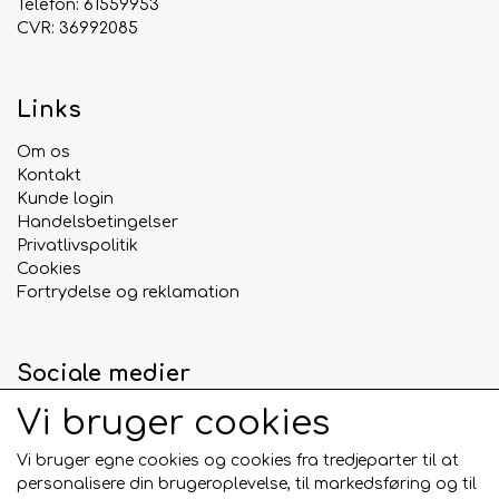
Telefon: 61559953
XS
35 cm
39–63 cm
CVR: 36992085
S
42 cm
39–63 cm
M
49 cm
54–91 cm
L
60 cm
54–91 cm
Links
XL
66 cm
54–104 cm
Om os
Kontakt
Kunde login
Handelsbetingelser
Privatlivspolitik
Cookies
Fortrydelse og reklamation
Sociale medier
Vi bruger cookies
Vi bruger egne cookies og cookies fra tredjeparter til at
personalisere din brugeroplevelse, til markedsføring og til