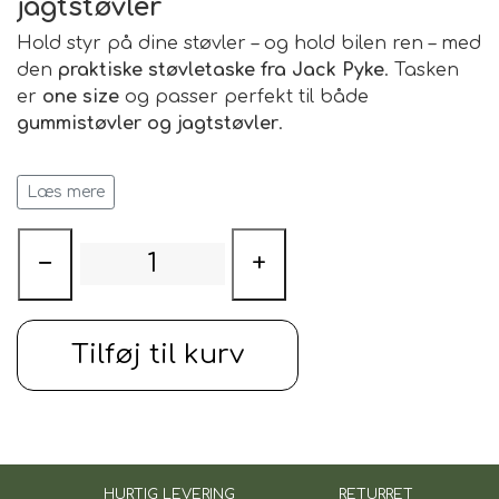
jagtstøvler
Hold styr på dine støvler – og hold bilen ren – med
den
praktiske støvletaske fra Jack Pyke
. Tasken
er
one size
og passer perfekt til både
gummistøvler og jagtstøvler
.
Den er ideel at have liggende i bilen, så du nemt
Læs mere
kan
transportere beskidte støvler uden at svine
bagagerummet
. Tasken beskytter også dine
støvler mod ridser og snavs under opbevaring
−
+
eller transport.
I perioder med
fugleinfluenza
giver tasken
desuden en ekstra
hygiejnisk fordel
– du kan nemt
Tilføj til kurv
adskille to sæt støvler:
Ét par til et område og et andet til et andet, så du
minimerer risikoen for smittespredning mellem
lokaliteter
.
Fordele
HURTIG LEVERING
RETURRET