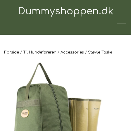
Dummyshoppen.dk
Forside
Til Hundeføreren
Accessories
Støvle Taske
TRÆNINGSUDSTYR
TIL HUNDEN
TIL HUNDEFØREREN
TIL BILEN