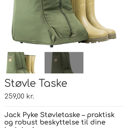
FODER & FODER
TILSKUD
PRÆMIER & GAVER
Støvle Taske
259,00 kr.
Jack Pyke Støvletaske – praktisk
og robust beskyttelse til dine