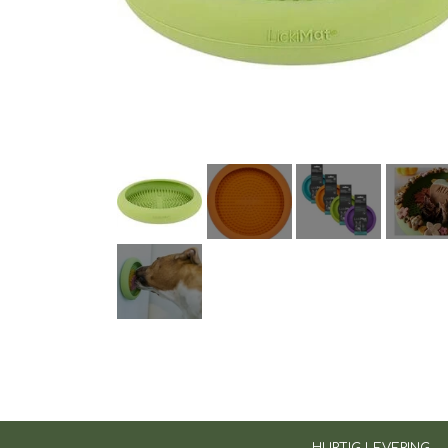
TIL BILEN
FODER & FODER T
PRÆMIER & GAVER
HURTIG LEVERING