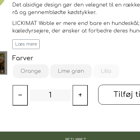
Det alsidige design gør den velegnet til en rækk
rå og gennemblødte kødstykker.
LICKIMAT Woble er mere end bare en hundeskål; de
ILSKUD
kæledyrsejere, der ønsker at forbedre deres hu
Den hjælper med almindelige problemer, såsom 
Læs mere
ved at gøre måltidet til en stimulerende og given
Farver
Velegnet til en række forskellige typer fod
Tilskynder til gentagen slikning, sænker s
Orange
Lime grøn
Lilla
fordøjelsen og sundheden
Fremstillet af plantebaseret naturgummi, fri f
TPE-plast. 100% genanvendelig og miljøvenli
Tilføj t
−
+
Tåler opvaskemaskine, tåler fryser og mikro
RETURRET