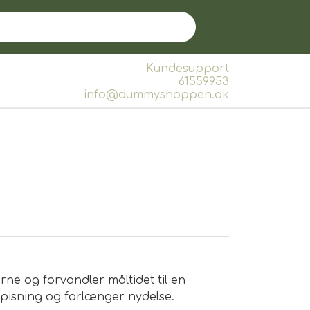
Kundesupport
61559953
info@dummyshoppen.dk
ne og forvandler måltidet til en
 spisning og forlænger nydelse.