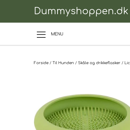
Dummyshoppen.dk
MENU
TRÆNINGSUDSTYR
Forside
Til Hunden
Skåle og drikkeflasker
Lic
TIL HUNDEN
TIL HUNDEFØRER