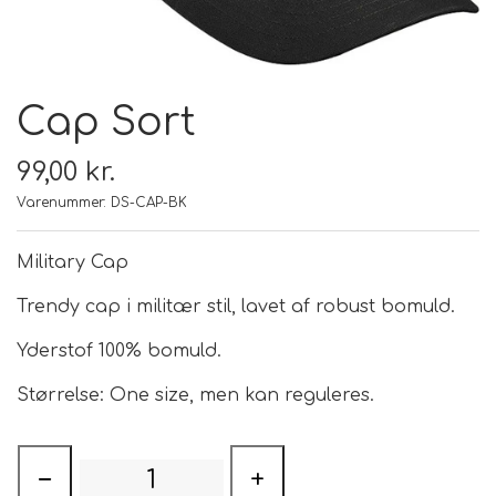
FODER & FODER
TILSKUD
Cap Sort
99,00 kr.
PRÆMIER & GAVER
Varenummer: DS-CAP-BK
Military Cap
Trendy cap i militær stil, lavet af robust bomuld.
Yderstof 100% bomuld.
Størrelse: One size, men kan reguleres.
−
+