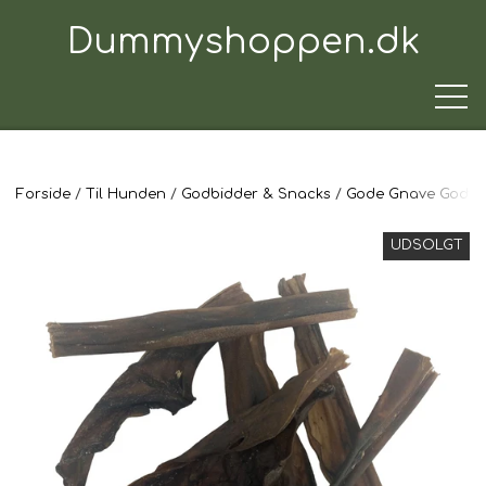
Dummyshoppen.dk
Forside
Til Hunden
Godbidder & Snacks
Gode Gnave Godte
TRÆNINGSUDSTYR
UDSOLGT
TIL HUNDEN
TIL HUNDEFØREREN
TIL BILEN