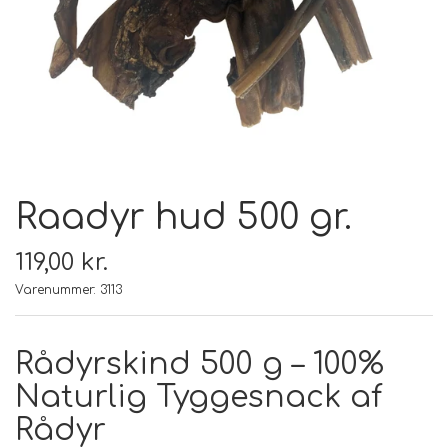
FODER & FODER
TILSKUD
PRÆMIER & GAVER
Raadyr hud 500 gr.
119,00 kr.
Varenummer: 3113
Rådyrskind 500 g – 100%
Naturlig Tyggesnack af
Rådyr