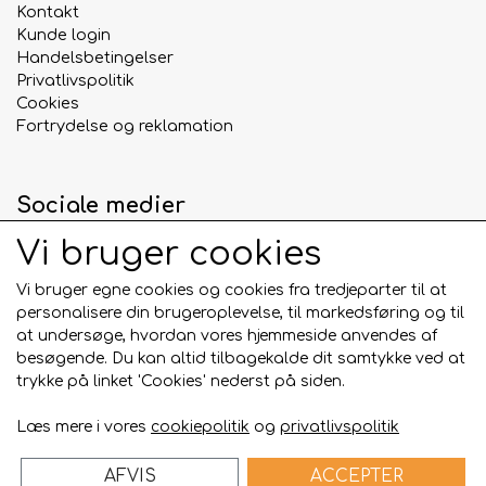
Kontakt
Da rådyrskind er et rent naturprodukt, kan
Kunde login
farven variere fra lys til mørk. Dette påvirker ikke
Handelsbetingelser
kvaliteten eller smagen, men er blot et tegn på
Privatlivspolitik
produktets naturlige oprindelse.
Cookies
Fortrydelse og reklamation
Om Whesco Nature
Whesco Nature
er kendt for naturlige
hundesnacks af høj kvalitet, fremstillet af nøje
Sociale medier
udvalgte råvarer fra producenter i EU.
Vi bruger cookies
Produkterne indeholder ingen unødvendige
tilsætningsstoffer og er udviklet med fokus på
Vi bruger egne cookies og cookies fra tredjeparter til at
naturlighed, kvalitet og hundens velvære.
personalisere din brugeroplevelse, til markedsføring og til
Betalingskort
at undersøge, hvordan vores hjemmeside anvendes af
Bestil
Rådyrskind 500 g
hos Dummyshoppen.dk
besøgende. Du kan altid tilbagekalde dit samtykke ved at
og giv din hund en naturlig, velsmagende og
trykke på linket 'Cookies' nederst på siden.
langtidsholdbar snack med ægte smag af vildt. 🦌
🐾🦴
Læs mere i vores
cookiepolitik
og
privatlivspolitik
AFVIS
ACCEPTER