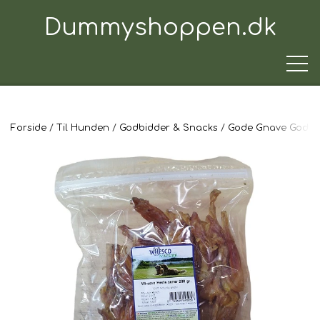
Dummyshoppen.dk
Forside
Til Hunden
Godbidder & Snacks
Gode Gnave Godte
TRÆNINGSUDSTYR
TIL HUNDEN
TIL HUNDEFØREREN
TIL BILEN