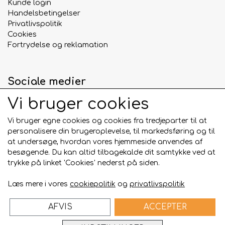
Kunde login
tyggegodbidder til hunde, der elsker udfordrende
Handelsbetingelser
snacks. Den hårde konsistens giver langvarig
Privatlivspolitik
beskæftigelse og gør dem til et oplagt valg som
Cookies
belønning eller hyggesnack mellem måltiderne.
Fortrydelse og reklamation
Bestil
Hestesener
hos Dummyshoppen.dk og giv
din hund en naturlig, proteinrig og
Sociale medier
langtidsholdbar snack med masser af
tyggeglæde. 🐴🐾🦴
Vi bruger cookies
Whesco Nature, er kendetegnet ved en 100%
Vi bruger egne cookies og cookies fra tredjeparter til at
naturlig godbid til din hund.
personalisere din brugeroplevelse, til markedsføring og til
Betalingskort
at undersøge, hvordan vores hjemmeside anvendes af
Whesco Nature findes i mange forskellige
besøgende. Du kan altid tilbagekalde dit samtykke ved at
varianter og kommer fra producenter i EU.
trykke på linket 'Cookies' nederst på siden.
Whesco Nature er kendetegnet for kvalitet og
Læs mere i vores
cookiepolitik
og
privatlivspolitik
100% naturligt.
AFVIS
ACCEPTER
Bygget på
ideal.shop