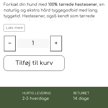
Forkæl din hund med
100% tørrede hestesener
, en
naturlig og ekstra hård tyggegodbid med lang
tyggetid. Hestesener, også kendt som tørrede
akillessener fra hest, er blandt de mest holdbare
naturlige snacks og er ideelle til hunde med et
Læs mere
stort tyggebehov.
−
+
Den seje og faste struktur giver langvarig
aktivering og hjælper med at tilfredsstille
hundens naturlige trang til at tygge. Samtidig er
hest en populær proteinkilde til hunde med
Tilføj til kurv
følsom fordøjelse eller foderallergier.
Fordele ved Hestesener
✅ 100% naturlige hestesener
✅ Ekstra hård snack med lang tyggetid
HURTIG LEVERING
RETURRET
✅ Højt proteinindhold
2-3 hverdage
14 dage
✅ Fedtfattig hundesnack
✅ Perfekt til hunde med stort tyggebehov