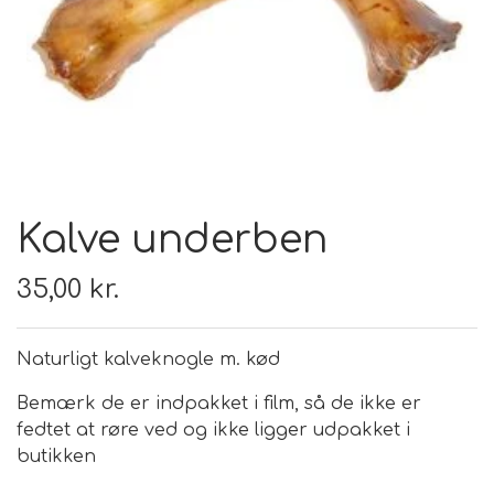
FODER & FODER
TILSKUD
PRÆMIER & GAVER
Kalve underben
35,00 kr.
Naturligt kalveknogle m. kød
Bemærk de er indpakket i film, så de ikke er
fedtet at røre ved og ikke ligger udpakket i
butikken