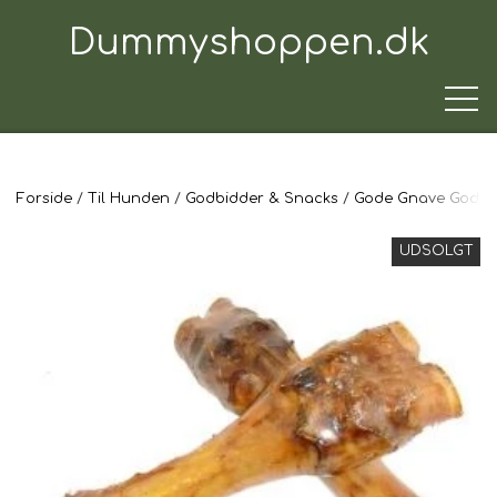
Dummyshoppen.dk
Forside
Til Hunden
Godbidder & Snacks
Gode Gnave Godte
TRÆNINGSUDSTYR
UDSOLGT
TIL HUNDEN
TIL HUNDEFØREREN
TIL BILEN