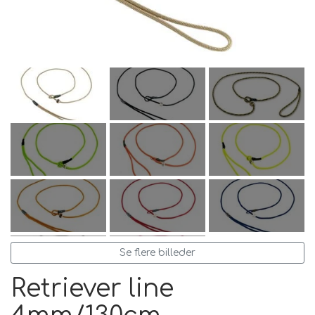
FODER & FODER
TILSKUD
PRÆMIER & GAVER
Se flere billeder
Retriever line