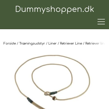
Dummyshoppen.dk
Forside
Træningsudstyr
Liner
Retriever Line
Retriever lin
TRÆNINGSUDSTYR
TIL HUNDEN
TIL HUNDEFØREREN
TIL BILEN