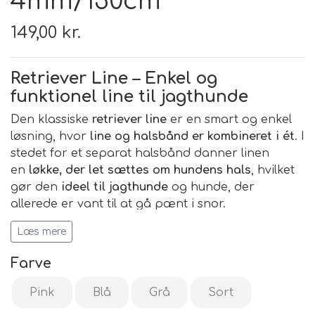
4mm/130cm
149,00 kr.
Retriever Line – Enkel og
funktionel line til jagthunde
Den klassiske
retriever line
er en smart og enkel
løsning, hvor
line og halsbånd er kombineret i ét
. I
stedet for et separat halsbånd danner linen
en
løkke, der let sættes om hundens hals
, hvilket
gør den
ideel til jagthunde
og hunde, der
allerede er vant til at gå pænt i snor.
Retriever linen gør det muligt hurtigt at få hunden
Læs mere
på og af line – perfekt under jagt, træning eller
Farve
gåture, hvor fleksibilitet er vigtig. Den er
let og
kompakt
, fylder minimalt i lommen og vejer
Pink
Blå
Grå
Sort
næsten ingenting.