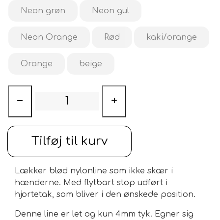
✅ Kombineret line og halsbånd – hurtig at tage af
Neon grøn
Neon gul
og på
✅ Lav vægt og let at have med
Neon Orange
Rød
kaki/orange
✅ Fås i flere
tykkelser (4–8 mm)
og
længder (65–180
cm)
Orange
beige
✅ Tilgængelig i
mange flotte farver
−
+
Tilføj til kurv
Lækker blød nylonline som ikke skær i
hænderne. Med flytbart stop udført i
hjortetak, som bliver i den ønskede position.
Denne line er let og kun 4mm tyk. Egner sig