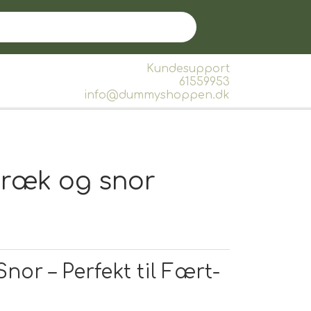
Kundesupport
61559953
info@dummyshoppen.dk
træk og snor
or – Perfekt til Fært-