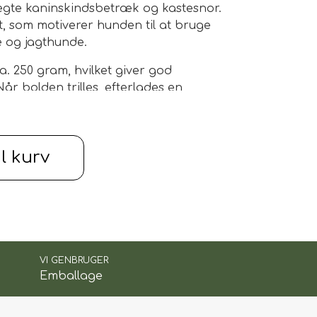
gte kaninskindsbetræk og kastesnor
.
t, som motiverer hunden til at bruge
re og jagthunde
.
ca.
250 gram
, hvilket giver god
r bolden trilles, efterlades en
lærerig for hunden.
ande
il kurv
 med en
kaninskindsbold
, der vækker
d og fører.
VI GENBRUGER
Emballage