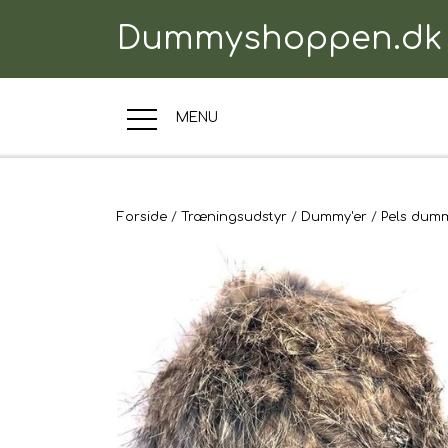
Dummyshoppen.dk
MENU
TRÆNINGSUDSTYR
Forside
Træningsudstyr
Dummy'er
Pels dum
TIL HUNDEN
TIL HUNDEFØRER