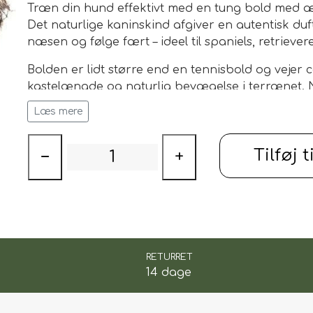
Træn din hund effektivt med en
tung bold med æ
Det naturlige kaninskind afgiver en autentisk duf
næsen og følge fært – ideel til
spaniels, retrieve
ILSKUD
Bolden er
lidt større end en tennisbold
og vejer 
kastelængde og naturlig bevægelse i terrænet. Nå
realistisk fært, som gør træningen både sjov og 
Læs mere
✅ Ægte kaninskindsbetræk med naturlig duft
✅ Kraftig snor – nem at kaste over længere afst
Tilføj t
−
+
✅ Ideel til fært- og apporttræning
✅ Perfekt til spaniels, retrievere og unghunde
✅ Vægt ca. 250 g – lidt større end en tennisbold
Giv din hund realistisk og motiverende træning
jagtinstinktet og styrker samarbejdet mellem hun
RETURRET
14 dage