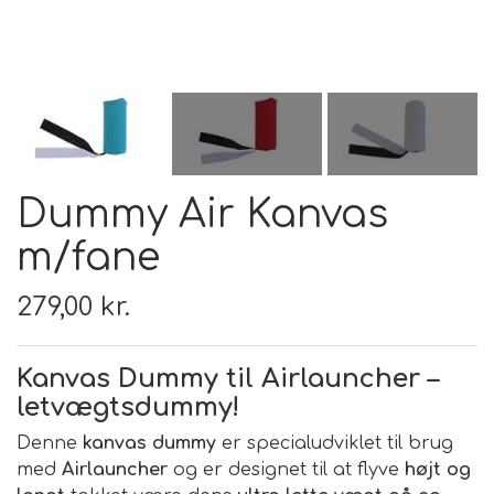
FODER & FODER
TILSKUD
PRÆMIER & GAVER
Dummy Air Kanvas
m/fane
279,00 kr.
Kanvas Dummy til Airlauncher –
letvægtsdummy!
Denne
kanvas dummy
er specialudviklet til brug
med
Airlauncher
og er designet til at flyve
højt og