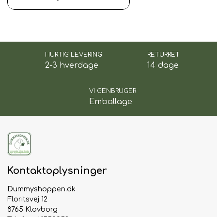
✅ Flyver højt og langt
✅ Fremstillet i slidstærk kanvas
✅ Mulighed for tryk af kort navn
✅ Ikke egnet til dummyskyder med
krudt/patroner
HURTIG LEVERING
RETURRET
2-3 hverdage
14 dage
VI GENBRUGER
Emballage
Kontaktoplysninger
Dummyshoppen.dk
Floritsvej 12
8765 Klovborg