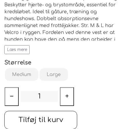
Beskytter hjerte- og brystområde, essentiel for
kredsløbet. Ideel til gåture, træning og
hundeshows. Dobbelt absorptionsevne
sammenlignet med frottéjakker. Str. M & L har
Velcro i ryggen. Fordelen ved denne vest er at
hunden kan have den på mens den arbejder, i
områder med højvarme.
Læs mere
Størrelse
Køler behageligt
Medium
Large
Ideel til træning eller shows
Fremragende absorptionsevne
Materialet er syntetisk vaskeskind, der let
−
+
optager vand og holder på vand
Køler og kan let tilføres mere vand.
Tilføj til kurv