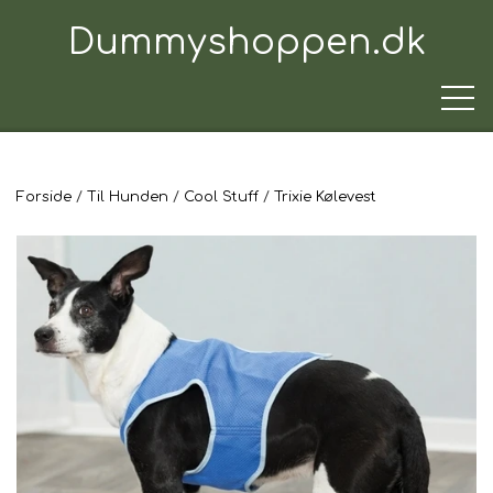
Dummyshoppen.dk
Forside
Til Hunden
Cool Stuff
Trixie Kølevest
TRÆNINGSUDSTYR
TIL HUNDEN
TIL HUNDEFØREREN
TIL BILEN