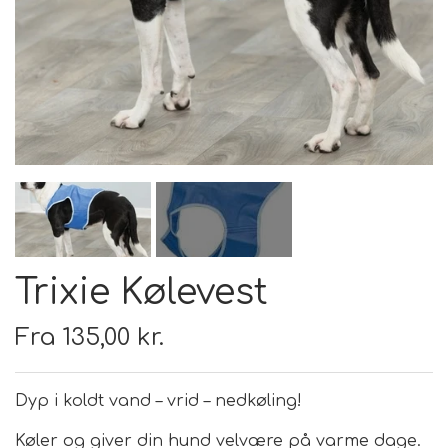
FODER & FODER
TILSKUD
PRÆMIER & GAVER
Trixie Kølevest
Fra 135,00 kr.
Dyp i koldt vand – vrid – nedkøling!
Køler og giver din hund velvære på varme dage.