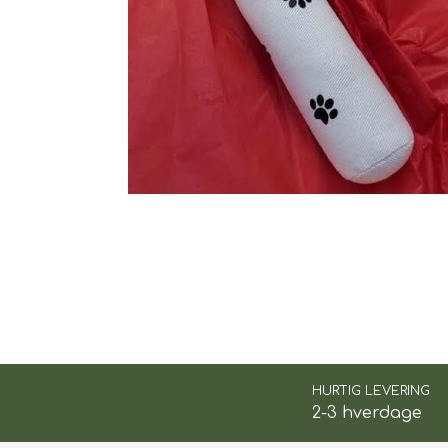
TIL BILEN
FODER & FODER T
PRÆMIER & GAVER
HURTIG LEVERING
2-3 hverdage