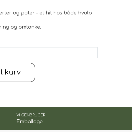
erter og poter – et hit hos både hvalp
ning og omtanke.
il kurv
VI GENBRUGER
Emballage