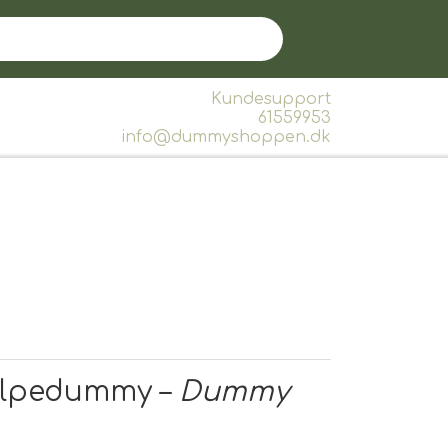
Kundesupport
61559953
info@dummyshoppen.dk
alpedummy –
Dummy