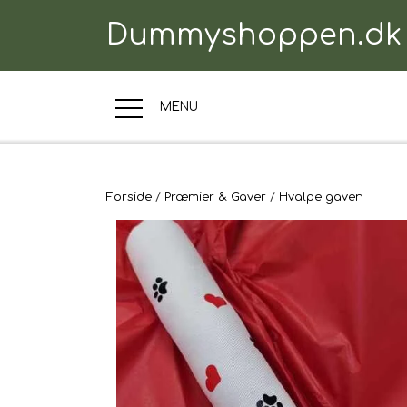
Dummyshoppen.dk
MENU
TRÆNINGSUDSTYR
Forside
Præmier & Gaver
Hvalpe gaven
TIL HUNDEN
TIL HUNDEFØRER