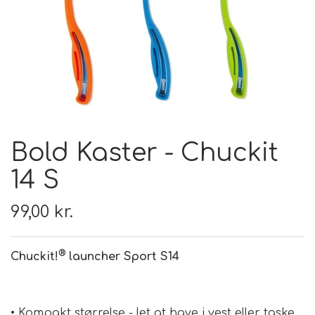
FODER & FODER
TILSKUD
PRÆMIER & GAVER
Bold Kaster - Chuckit
14 S
99,00 kr.
®
Chuckit!
launcher Sport S14
• Kompakt størrelse - let at have i vest eller taske