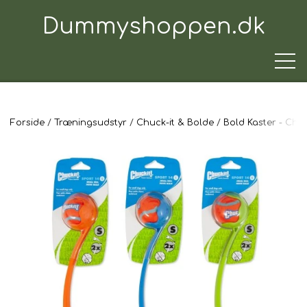
Dummyshoppen.dk
Forside
Træningsudstyr
Chuck-it & Bolde
Bold Kaster - Chuc
TRÆNINGSUDSTYR
TIL HUNDEN
TIL HUNDEFØREREN
TIL BILEN