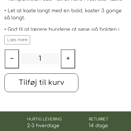
• Let at kaste langt med en bold, kaster 3 gange
så langt.
• God til at lærere hundene at søge på bolden i
området - da boldene er små, specielt i
Læs mere
kombination med Whistler bold i str. S, der giver
lidt lyd når de kastes.
−
+
• Passer med mini tennisbolde
• Small Chuckit bolde
Tilføj til kurv
• Solidt plastik materiale
• Let at rengøre.
HURTIG LEVERING
RETURRET
Længde
33cm
2-3 hverdage
14 dage