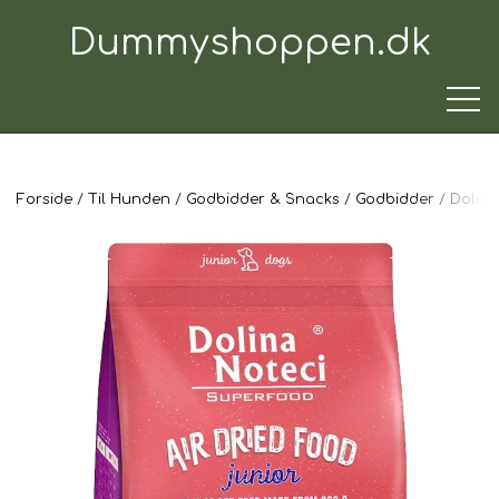
Dummyshoppen.dk
Forside
Til Hunden
Godbidder & Snacks
Godbidder
Dolina
TRÆNINGSUDSTYR
TIL HUNDEN
TIL HUNDEFØREREN
TIL BILEN