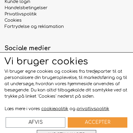
Kunde login
Handelsbetingelser
Privatlivspolitik
Cookies
Fortrydelse og reklamation
Sociale medier
Vi bruger cookies
Vi bruger egne cookies og cookies fra tredjeparter til at
personalisere din brugeroplevelse, til markedsføring og til
Betalingskort
at undersøge, hvordan vores hjemmeside anvendes af
besøgende. Du kan altid tilbagekalde dit samtykke ved at
trykke på linket 'Cookies' nederst på siden.
Læs mere i vores
cookiepolitik
og
privatlivspolitik
AFVIS
ACCEPTER
Bygget på
ideal.shop