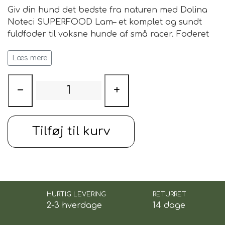
Giv din hund det bedste fra naturen med
Dolina
Noteci SUPERFOOD Lam
– et
komplet og sundt
fuldfoder
til voksne hunde af små racer. Foderet
kombinerer
friskt kød, grøntsager og frugt
for at
give din hund alle de næringsstoffer, den har
Læs mere
brug for – helt
uden korn, kødmel, farvestoffer
eller kunstige konserveringsmidler
.
−
+
Det kan anvendes
både som dagligt fuldfoder
eller som en velsmagende godbid under træning
.
Den lækre smag og bløde konsistens gør det
Tilføj til kurv
ideelt til belønning, klikkertræning og andre
træningssituationer.
HURTIG LEVERING
RETURRET
2-3 hverdage
14 dage