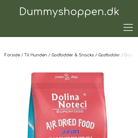
Dummyshoppen.dk
Forside
Til Hunden
Godbidder & Snacks
Godbidder
Dolina
TRÆNINGSUDSTYR
TIL HUNDEN
TIL HUNDEFØREREN
TIL BILEN