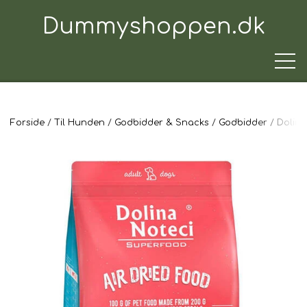
Dummyshoppen.dk
Forside
Til Hunden
Godbidder & Snacks
Godbidder
Dolina
TRÆNINGSUDSTYR
TIL HUNDEN
TIL HUNDEFØREREN
TIL BILEN