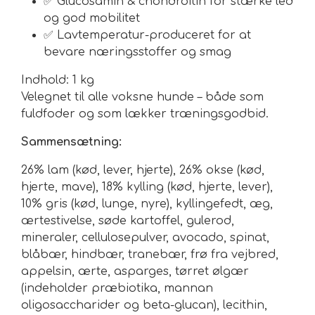
✅ Glucosamin & chondroitin for stærke led
og god mobilitet
✅ Lavtemperatur-produceret for at
bevare næringsstoffer og smag
Indhold:
1 kg
Velegnet til alle voksne hunde – både som
fuldfoder og som lækker træningsgodbid.
Sammensætning:
26% lam (kød, lever, hjerte), 26% okse (kød,
hjerte, mave), 18% kylling (kød, hjerte, lever),
10% gris (kød, lunge, nyre), kyllingefedt, æg,
ærtestivelse, søde kartoffel, gulerod,
mineraler, cellulosepulver, avocado, spinat,
blåbær, hindbær, tranebær, frø fra vejbred,
appelsin, ærte, asparges, tørret ølgær
(indeholder præbiotika, mannan
oligosaccharider og beta-glucan), lecithin,