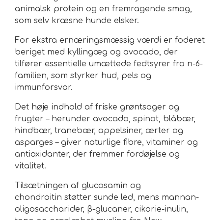
animalsk protein og en fremragende smag,
som selv kræsne hunde elsker.
For ekstra ernæringsmæssig værdi er foderet
beriget med
kyllingæg og avocado
, der
tilfører essentielle
umættede fedtsyrer
fra n-6-
familien, som styrker hud, pels og
immunforsvar.
Det høje indhold af
friske grøntsager og
frugter
– herunder avocado, spinat, blåbær,
hindbær, tranebær, appelsiner, ærter og
asparges – giver naturlige fibre, vitaminer og
antioxidanter, der fremmer fordøjelse og
vitalitet.
Tilsætningen af
glucosamin og
chondroitin
støtter sunde led, mens
mannan-
oligosaccharider, β-glucaner, cikorie-inulin,