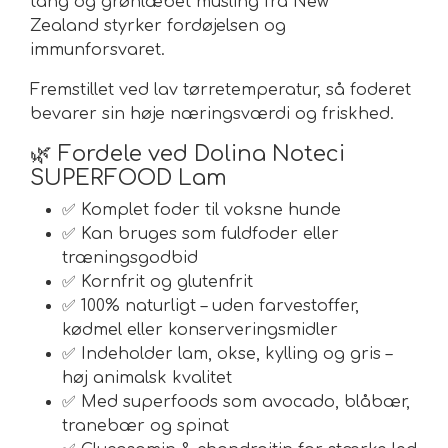
tang
og
grønlæbet musling fra New
Zealand
styrker fordøjelsen og
immunforsvaret.
Fremstillet ved
lav tørretemperatur
, så foderet
bevarer sin høje næringsværdi og friskhed.
🌿
Fordele ved Dolina Noteci
SUPERFOOD Lam
✅ Komplet foder til voksne hunde
✅ Kan bruges som
fuldfoder eller
træningsgodbid
✅ Kornfrit og glutenfrit
✅ 100% naturligt – uden farvestoffer,
kødmel eller konserveringsmidler
✅ Indeholder lam, okse, kylling og gris –
høj animalsk kvalitet
✅ Med superfoods som avocado, blåbær,
tranebær og spinat