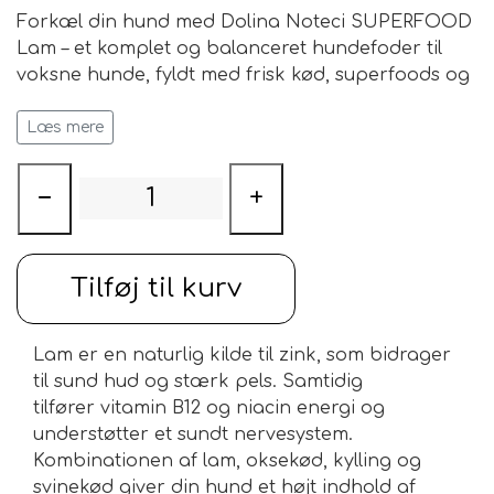
Forkæl din hund med
Dolina Noteci SUPERFOOD
Lam
– et
komplet og balanceret hundefoder
til
voksne hunde, fyldt med frisk kød, superfoods og
naturlige næringsstoffer.
Foderet kan anvendes
både som dagligt
Læs mere
fuldfoder og som en velsmagende godbid under
træning
– den lækre smag og konsistens gør det
−
+
ideelt til belønning i hverdagen.
Tilføj til kurv
Lam
er en naturlig kilde til
zink
, som bidrager
til sund hud og stærk pels. Samtidig
tilfører
vitamin B12
og
niacin
energi og
understøtter et sundt nervesystem.
Kombinationen af
lam, oksekød, kylling og
svinekød
giver din hund et højt indhold af