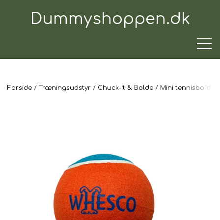
Dummyshoppen.dk
Forside
Træningsudstyr
Chuck-it & Bolde
Mini tennisbold 
TRÆNINGSUDSTYR
TIL HUNDEN
TIL HUNDEFØREREN
TIL BILEN