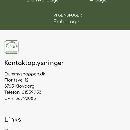
2-3 hverdage
14 dage
og apportere dem. Vælg mellem modeller
med
eller uden piv
, alt efter hvad din hund
VI GENBRUGER
foretrækker.
Emballage
Whesco tennisbolde fås i flere størrelser, så du
nemt kan finde den rette bold til både små,
mellemstore og store hunde.
Fordele
Kontaktoplysninger
Specielt udviklet til hunde
Slidstærk kvalitet til mange timers leg
Dummyshoppen.dk
Skånsom filtbelægning uden slibende
Floritsvej 12
8765 Klovborg
materialer
Telefon: 61559953
Perfekt til apport, kast og hent
CVR: 36992085
Godt opspring og nem for hunden at gribe
Fås med eller uden piv
Flere størrelser tilpasset forskellige
Links
hunderacer