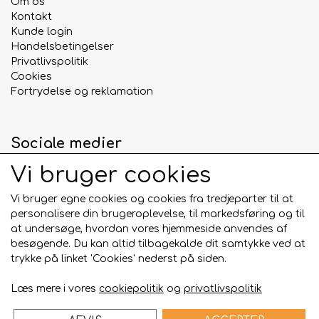
Om os
Ideel til
Kontakt
Kunde login
Apporttræning
Handelsbetingelser
Aktiv leg i haven, skoven eller på stranden
Privatlivspolitik
Mental og fysisk stimulering
Cookies
Hvalpe, unghunde og voksne hunde
Fortrydelse og reklamation
Whesco tennisbolde
er det oplagte valg til
hundeejere, der ønsker en holdbar og sikker
Sociale medier
apportbold, som indbyder til timevis af sjov leg og
træning.
Vi bruger cookies
Vi bruger egne cookies og cookies fra tredjeparter til at
personalisere din brugeroplevelse, til markedsføring og til
Betalingskort
at undersøge, hvordan vores hjemmeside anvendes af
besøgende. Du kan altid tilbagekalde dit samtykke ved at
trykke på linket 'Cookies' nederst på siden.
Læs mere i vores
cookiepolitik
og
privatlivspolitik