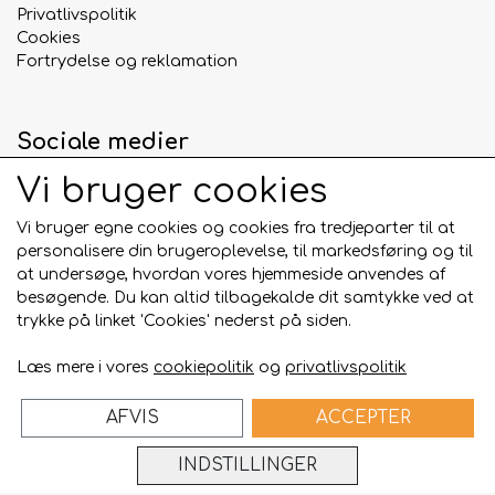
Understøtter sunde led, hud og pels
Privatlivspolitik
Lang tyggetid, der aktiverer og beskæftiger
Cookies
hunden
Fortrydelse og reklamation
Smagfuld kylling, som hunde elsker
Bidrager til god tandhygiejne ved at reducere
plak
Sociale medier
25 cm lange og 2 cm tykke
Vi bruger cookies
2 ben af 90 gram stykket i pakningen
:::
Vi bruger egne cookies og cookies fra tredjeparter til at
personalisere din brugeroplevelse, til markedsføring og til
Betalingskort
at undersøge, hvordan vores hjemmeside anvendes af
besøgende. Du kan altid tilbagekalde dit samtykke ved at
trykke på linket 'Cookies' nederst på siden.
Læs mere i vores
cookiepolitik
og
privatlivspolitik
AFVIS
ACCEPTER
Bygget på
ideal.shop
INDSTILLINGER