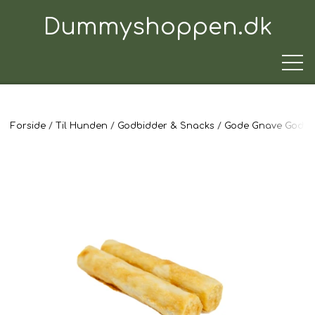
Dummyshoppen.dk
Forside
Til Hunden
Godbidder & Snacks
Gode Gnave Godte
TRÆNINGSUDSTYR
TIL HUNDEN
TIL HUNDEFØREREN
TIL BILEN