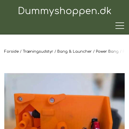
Dummyshoppen.dk
Forside
Træningsudstyr
Bang & Launcher
Power Bang
Po
TRÆNINGSUDSTYR
TIL HUNDEN
TIL HUNDEFØREREN
TIL BILEN