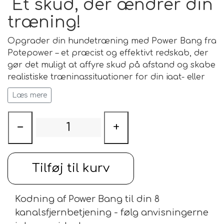
Et skud, der ændrer din
træning!
Opgrader din hundetræning med
Power Bang fra
Potepower
– et præcist og effektivt redskab, der
gør det muligt at affyre skud på afstand og skabe
realistiske træningssituationer for din jagt- eller
markprøvehund.
Læs mere
Perfekt til dig, der allerede har en
Airlauncher Li4 eller Li6
−
+
Modellen
Power Bang Solo
er designet til dig, der
allerede ejer en
Airlauncher Li4 eller Li6
med en
8-
kanals fjernbetjening
, og ønsker at tilføje Power
Tilføj til kurv
Bang som ekstra enhed.
En detaljeret vejledning til kodning med
Kodning af Power Bang til din 8
fjernbetjeningen medfølger, så du hurtigt kan
komme i gang.
kanalsfjernbetjening - følg anvisningerne