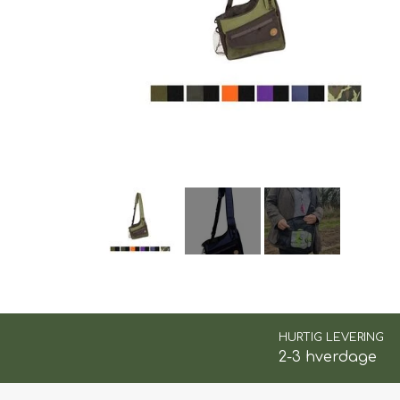
TIL BILEN
FODER & FODER T
PRÆMIER & GAVER
HURTIG LEVERING
2-3 hverdage