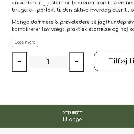
en kortere og justerbar bærerem kan tasken nem
brugere – perfekt til den aktive hverdag eller til b
Mange
dommere & prøveledere til jagthundeprøv
ILSKUD
kombinerer
lav vægt, praktisk størrelse og høj k
Selvom tasken er mindre, rummer den alt det nø
Læs mere
Regnjakke
Dommerbog
Tilføj t
−
+
Skriveredskaber
Vandflaske
Lille paraply
eller naturligvis dummy'er op til 6 stk
Den
ekstra polstrede skulderrem
giver maksimal
stabilitet og jævn vægtfordeling. Tasken har de
nøgler og vandflaske
, så du altid har styr på dine
RETURRET
14 dage
Frontlommen i
netmateriale
er ideel til våde dum
have luftet. Indersiden er
vandtæt og nem at ren