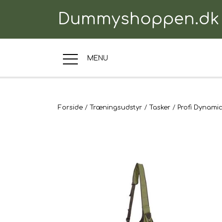
Dummyshoppen.dk
MENU
TRÆNINGSUDSTYR
Forside
Træningsudstyr
Tasker
Profi Dynamic
TIL HUNDEN
TIL HUNDEFØRER