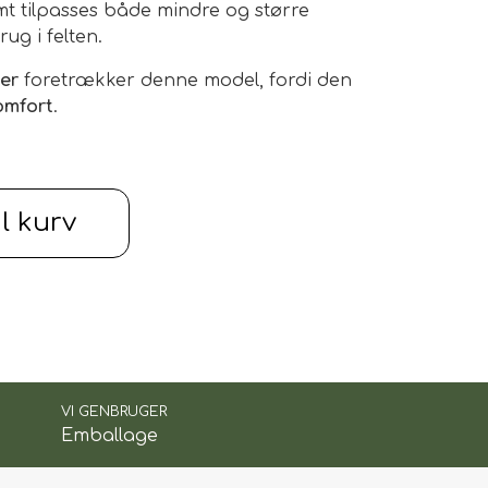
t tilpasses både mindre og større
rug i felten.
er
foretrækker denne model, fordi den
omfort
.
dvendige:
il kurv
 komfort, mens
hoftebæltet
sikrer
suden separate lommer til
mobil, pung,
 ting.
VI GENBRUGER
Emballage
myer eller andet udstyr, du gerne vil
gøre
– en hurtig aftørring med en fugtig