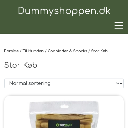
Dummyshoppen.dk
Forside
Til Hunden
Godbidder & Snacks
Stor Køb
TRÆNINGSUDSTYR
Stor Køb
TIL HUNDEN
TIL HUNDEFØREREN
TIL BILEN