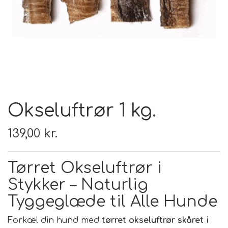
FODER & FODER
TILSKUD
PRÆMIER & GAVER
Okseluftrør 1 kg.
139,00 kr.
Tørret Okseluftrør i
Stykker – Naturlig
Tyggeglæde til Alle Hunde
Forkæl din hund med
tørret okseluftrør skåret i