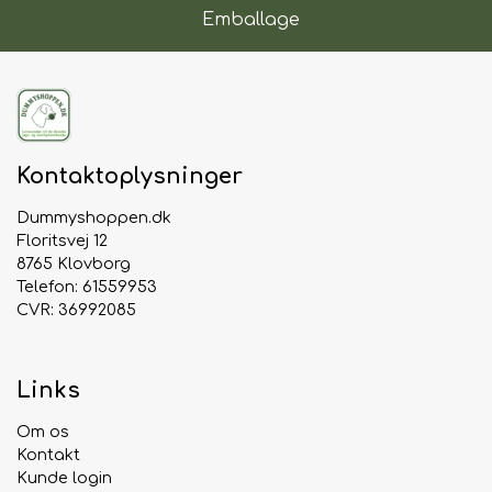
Perfekt som belønning eller lille tyggesnack
Emballage
Uden kunstige farve-, smags- og
konserveringsstoffer
Tørret okseluftrør er en populær snack blandt
hunde i alle størrelser og er et oplagt valg, når du
ønsker at give din hund en naturlig godbid med
Kontaktoplysninger
masser af smag og tyggeglæde.
Dummyshoppen.dk
Floritsvej 12
8765 Klovborg
Telefon: 61559953
CVR: 36992085
Links
Om os
Kontakt
Kunde login