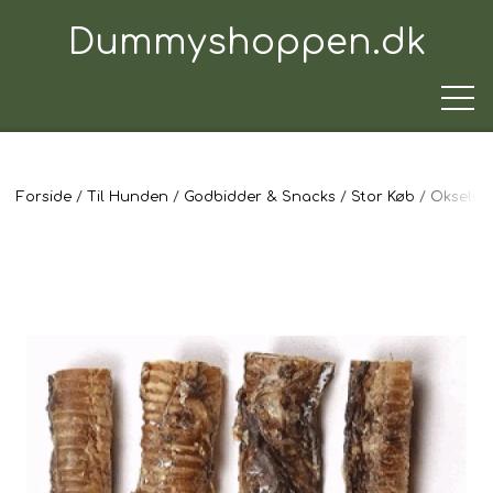
Dummyshoppen.dk
Forside
Til Hunden
Godbidder & Snacks
Stor Køb
Okseluft
TRÆNINGSUDSTYR
TIL HUNDEN
TIL HUNDEFØREREN
TIL BILEN