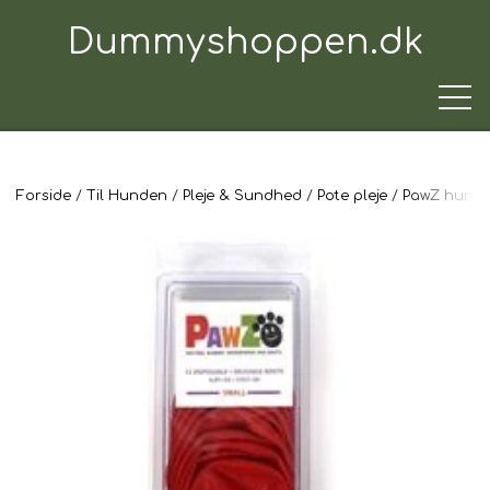
Dummyshoppen.dk
Forside
Til Hunden
Pleje & Sundhed
Pote pleje
PawZ hunde
TRÆNINGSUDSTYR
TIL HUNDEN
TIL HUNDEFØREREN
TIL BILEN