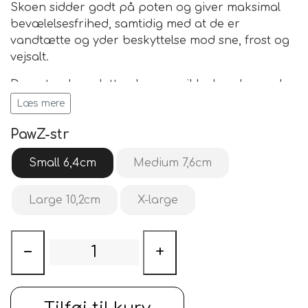
Skoen sidder godt på poten og giver maksimal
bevælelsesfrihed, samtidig med at de er
vandtætte og yder beskyttelse mod sne, frost og
vejsalt.
De er tynde og lette, de gener ikke hunden - selv
når den arbejder.
Læs mere
Fremstillet i 100% naturgummi
PawZ-str
Mange størrelser - skal sidde stramt
Vandtætte - bionedbrydelig
Small 6,4cm
Medium 7,6cm
Til poter der ikke må slikkes på
Bruges på skadet eller opererede poter
Large 10,2cm
X-large
−
+
Indhold:
12 stk. hundesko i pakken.