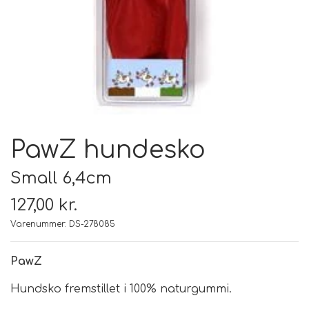
FODER & FODER
TILSKUD
PRÆMIER & GAVER
PawZ hundesko
Small 6,4cm
127,00 kr.
Varenummer: DS-278085
PawZ
Hundsko fremstillet i 100% naturgummi.