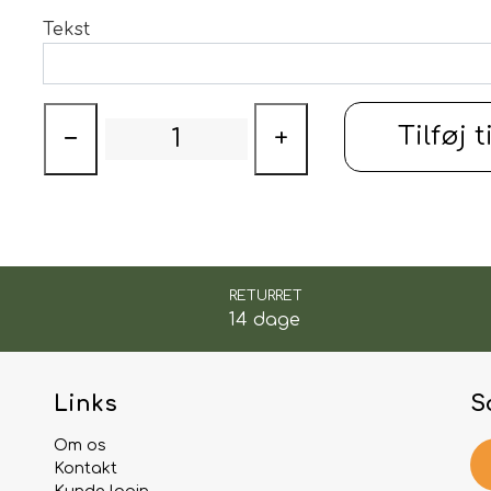
Tekst
Tilføj t
−
+
RETURRET
14 dage
Links
S
Om os
Kontakt
Kunde login