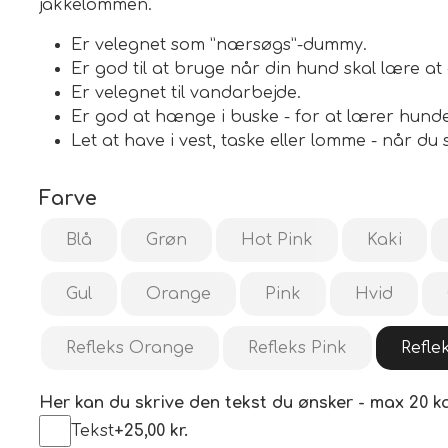
jakkelommen.
Er velegnet som ”nærsøgs”-dummy.
Er god til at bruge når din hund skal lære at
ILSKUD
Er velegnet til vandarbejde.
Er god at hænge i buske - for at lærer hund
Let at have i vest, taske eller lomme - når du 
Farve
Blå
Grøn
Hot Pink
Kaki
Gul
Orange
Pink
Hvid
Refleks Orange
Refleks Pink
Refle
Her kan du skrive den tekst du ønsker - max 20 ka
Tekst
+25,00 kr.