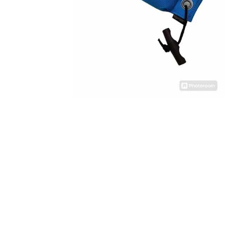
TIL BILEN
FODER & FODER T
PRÆMIER & GAVER