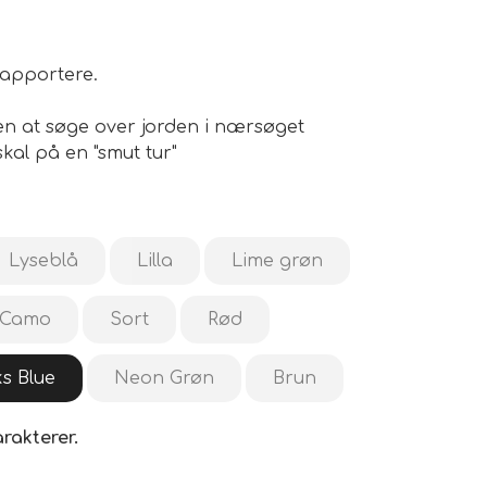
 apportere.
en at søge over jorden i nærsøget
skal på en "smut tur"
Lyseblå
Lilla
Lime grøn
Camo
Sort
Rød
ks Blue
Neon Grøn
Brun
rakterer.