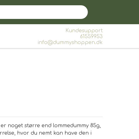
Kundesupport
61559953
info@dummyshoppen.dk
 er noget større end lommedummy 85g,
ørrelse, hvor du nemt kan have den i