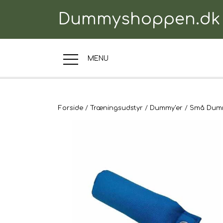
Dummyshoppen.dk
MENU
TRÆNINGSUDSTYR
Forside
Træningsudstyr
Dummy'er
Små Dum
TIL HUNDEN
TIL HUNDEFØRER