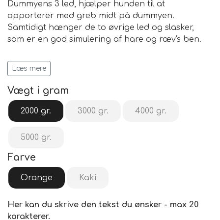
Dummyens 3 led, hjælper hunden til at
apporterer med greb midt på dummyen.
Samtidigt hænger de to øvrige led og slasker,
som er en god simulering af hare og ræv's ben.
Dummyen er et must i uddannelsen af den
Læs mere
effektive jagthund.
Vægt i gram
• for daglig træning
• høj kvalitet
2000 gr.
3000 gr.
4000 gr.
• simulerer rigtig vildt i form og vægt.
• kan tilføres fært
5000 gr.
• kan bruges til alle jagthunderacer fra 12
måneders alderen.
Farve
Farver: khaki, orange
Orange
Kaki
Dimensioner: ca. 65 x 12 cm
Vægt: 2kg, 3kg, 4kg, 5kg
Her kan du skrive den tekst du ønsker - max 20
karakterer.