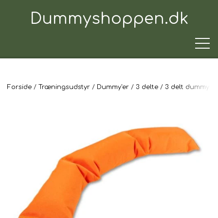
Dummyshoppen.dk
Forside
Træningsudstyr
Dummy'er
3 delte
3 delt dummy
TRÆNINGSUDSTYR
TIL HUNDEN
TIL HUNDEFØREREN
TIL BILEN