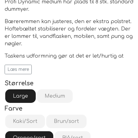
Profi Dynamic medium har plads til 8 stk. standard
dummyer.
Bæreremmen kan justeres, den er ekstra polstret.
Hoftebæltet stabiliserer og fordeler vægten. Der
er lommer til, vandflasken, mobilen, samt pung og
nøgler.
Taskens udformning gør at det er let/hurtig at
komme i tasken, efter dummyer. Frontlommen er
Læs mere
af net, hvor du kan lægge dine våde dummyer.
Størrelse
Den er let at rengøre da indersiden er vandtæt
og kan aftørres med en våd klud.
Large
Medium
Farve
STR.
Kaki/Sort
Brun/sort
M - 30 x 26 x 12 cm,
L - 37 x 26 x 12 cm
Vægt ca. 650g..
Orange/sort
Blå/sort