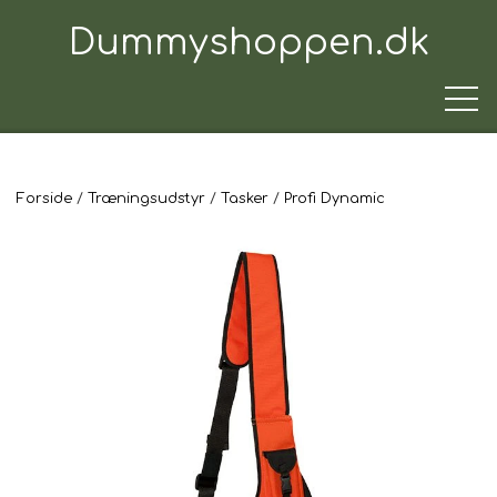
Dummyshoppen.dk
Forside
Træningsudstyr
Tasker
Profi Dynamic
TRÆNINGSUDSTYR
TIL HUNDEN
TIL HUNDEFØREREN
TIL BILEN