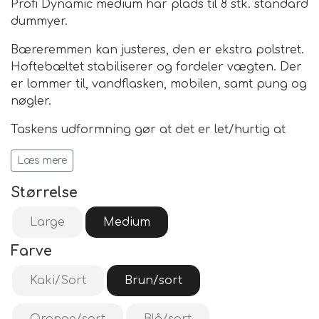
Profi Dynamic medium har plads til 8 stk. standard
dummyer.
Bæreremmen kan justeres, den er ekstra polstret.
Hoftebæltet stabiliserer og fordeler vægten. Der
er lommer til, vandflasken, mobilen, samt pung og
nøgler.
Taskens udformning gør at det er let/hurtig at
komme i tasken, efter dummyer. Frontlommen er
Læs mere
af net, hvor du kan lægge dine våde dummyer.
Størrelse
Den er let at rengøre da indersiden er vandtæt
og kan aftørres med en våd klud.
Large
Medium
Farve
STR.
Kaki/Sort
Brun/sort
M - 30 x 26 x 12 cm,
L - 37 x 26 x 12 cm
Vægt ca. 650g..
Orange/sort
Blå/sort