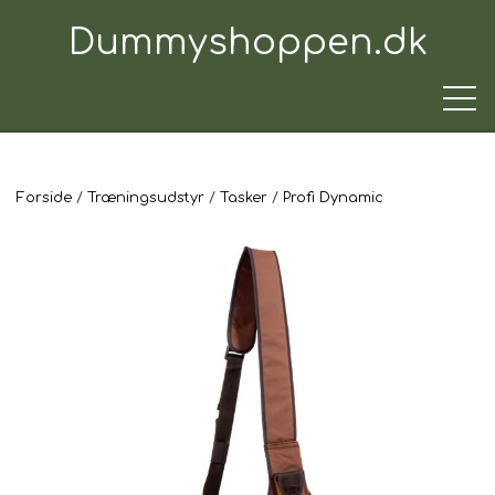
Dummyshoppen.dk
Forside
Træningsudstyr
Tasker
Profi Dynamic
TRÆNINGSUDSTYR
TIL HUNDEN
TIL HUNDEFØREREN
TIL BILEN